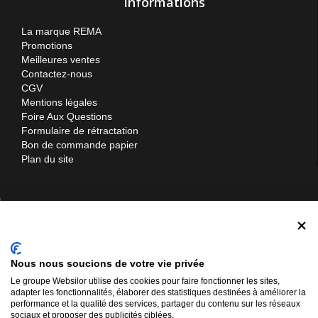
Informations
La marque REMA
Promotions
Meilleures ventes
Contactez-nous
CGV
Mentions légales
Foire Aux Questions
Formulaire de rétractation
Bon de commande papier
Plan du site
Contactez-nous
Materiel-manutention.com
Nous nous soucions de votre vie privée
Websilor SARL
Le groupe Websilor utilise des cookies pour faire fonctionner les sites,
12 rue d'Ukraine
adapter les fonctionnalités, élaborer des statistiques destinées à améliorer la
57310 Bertrange
performance et la qualité des services, partager du contenu sur les réseaux
sociaux et proposer des publicités ciblées.
03 72 52 01 76