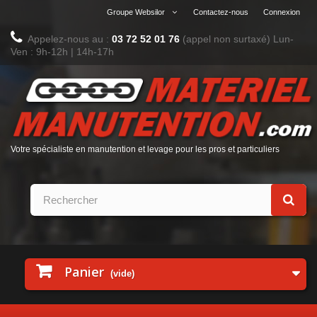
Groupe Websilor
Contactez-nous
Connexion
Appelez-nous au :
03 72 52 01 76
(appel non surtaxé)
Lun-
Ven : 9h-12h | 14h-17h
Votre spécialiste en manutention et levage pour les pros et particuliers
Panier
(vide)