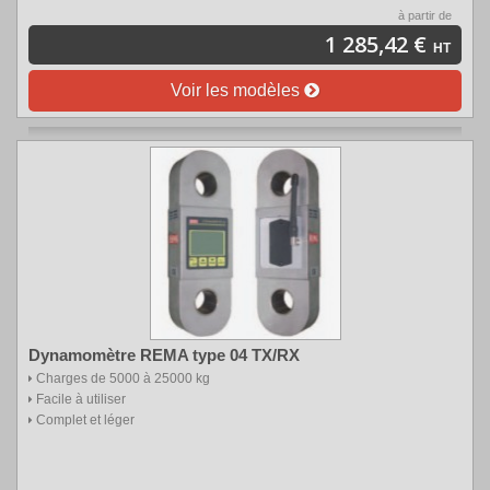
à partir de
1 285,42 €
HT
Voir les modèles
Dynamomètre REMA type 04 TX/RX
Charges de 5000 à 25000 kg
Facile à utiliser
Complet et léger