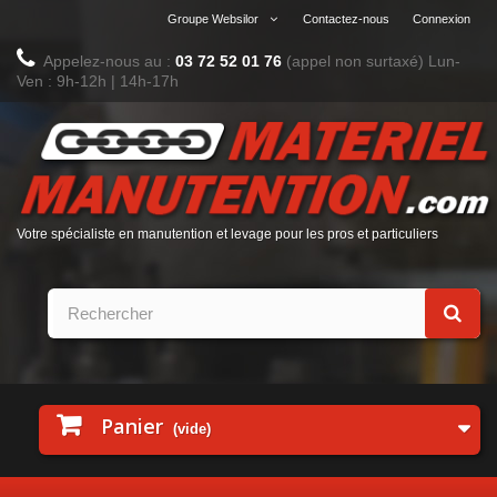
Groupe Websilor
Contactez-nous
Connexion
Appelez-nous au :
03 72 52 01 76
(appel non surtaxé)
Lun-
Ven : 9h-12h | 14h-17h
Votre spécialiste en manutention et levage pour les pros et particuliers
Panier
(vide)