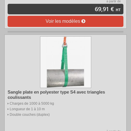
à partir de
69,91 €
HT
Voir les modèles
Sangle plate en polyester type S4 avec triangles
coulissants
Charges de 1000 à 5000 kg
Longueur de 1 à 10 m
Double couches (duplex)