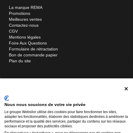
La marque REMA
Promotions
Meilleures ventes
Contactez-nous
CGV
Mentions légales
Foire Aux Questions
Formulaire de rétractation
Bon de commande papier
Plan du site
Contactez-nous
Materiel-manutention.com
Nous nous soucions de votre vie privée
Websilor SARL
Le groupe Websilor utilise des cookies pour faire fonctionner les sites,
12 rue d'Ukraine
adapter les fonctionnalités, élaborer des statistiques destinées à améliorer la
57310 Bertrange
performance et la qualité des services, partager du contenu sur les réseaux
sociaux et proposer des publicités ciblées.
03 72 52 01 76