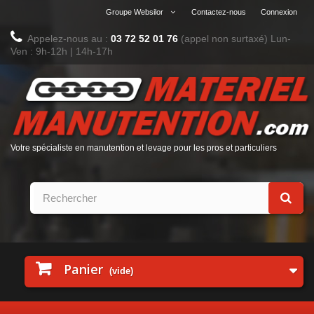
Groupe Websilor
Contactez-nous
Connexion
Appelez-nous au :
03 72 52 01 76
(appel non surtaxé)
Lun-
Ven : 9h-12h | 14h-17h
Votre spécialiste en manutention et levage pour les pros et particuliers
Panier
(vide)