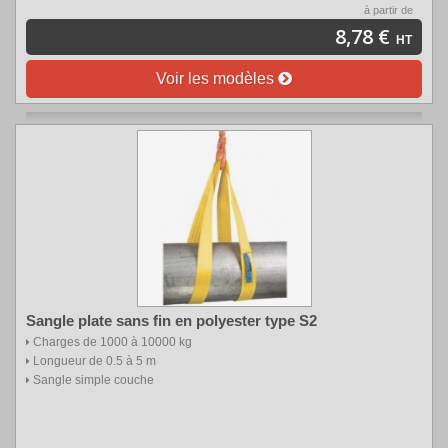
à partir de
8,78 €
HT
Voir les modèles
Sangle plate sans fin en polyester type S2
Charges de 1000 à 10000 kg
Longueur de 0.5 à 5 m
Sangle simple couche