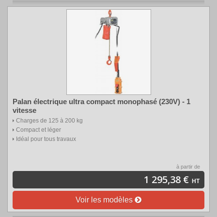
Palan électrique ultra compact monophasé (230V) - 1
vitesse
Charges de 125 à 200 kg
Compact et léger
Idéal pour tous travaux
à partir de
1 295,38 €
HT
Voir les modèles