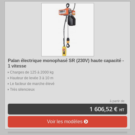
Palan électrique monophasé SR (230V) haute capacité -
1 vitesse
Charges de 125 à 2000 kg
Hauteur de levée 3 à 10 m
Le facteur de marche élevé
Très silencieux
à partir de
1 606,52 €
HT
Voir les modèles