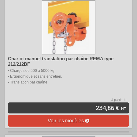
Chariot manuel translation par chaîne REMA type
212/212BF
Charges de 500 à 5000 kg
Ergonomique et sans entretien.
Translation par chaîne
à partir de
234,86 €
HT
Voir les modèles