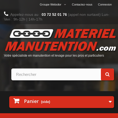
Groupe Websilor
Contactez-nous
Connexion
Appelez-nous au :
03 72 52 01 76
(appel non surtaxé)
Lun-
Ven : 9h-12h | 14h-17h
Votre spécialiste en manutention et levage pour les pros et particuliers
Panier
(vide)