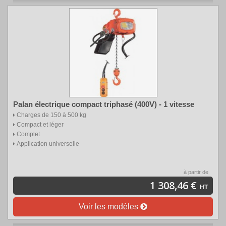
Palan électrique compact triphasé (400V) - 1 vitesse
Charges de 150 à 500 kg
Compact et léger
Complet
Application universelle
à partir de
1 308,46 €
HT
Voir les modèles