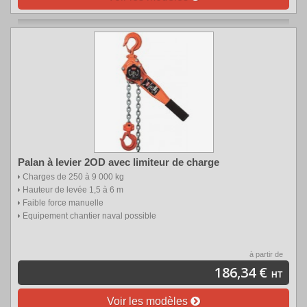
Palan à levier 2OD avec limiteur de charge
Charges de 250 à 9 000 kg
Hauteur de levée 1,5 à 6 m
Faible force manuelle
Equipement chantier naval possible
à partir de
186,34 €
HT
Voir les modèles