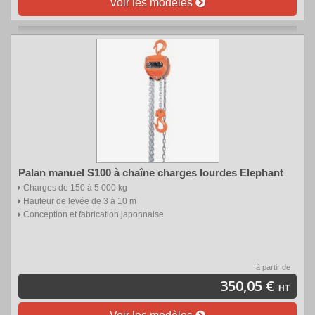
Voir les modèles
Palan manuel S100 à chaîne charges lourdes Elephant
Charges de 150 à 5 000 kg
Hauteur de levée de 3 à 10 m
Conception et fabrication japonnaise
à partir de
350,05 €
HT