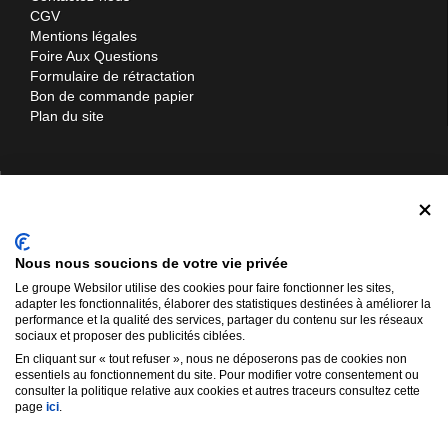
CGV
Mentions légales
Foire Aux Questions
Formulaire de rétractation
Bon de commande papier
Plan du site
Contactez-nous
Materiel-manutention.com
Nous nous soucions de votre vie privée
Websilor SARL
Le groupe Websilor utilise des cookies pour faire fonctionner les sites,
12 rue d'Ukraine
adapter les fonctionnalités, élaborer des statistiques destinées à améliorer la
57310 Bertrange
performance et la qualité des services, partager du contenu sur les réseaux
sociaux et proposer des publicités ciblées.
03 72 52 01 76
En cliquant sur « tout refuser », nous ne déposerons pas de cookies non
03 59 11 01 91
essentiels au fonctionnement du site. Pour modifier votre consentement ou
consulter la politique relative aux cookies et autres traceurs consultez cette
info@materiel-manutention.com
page
ici
.