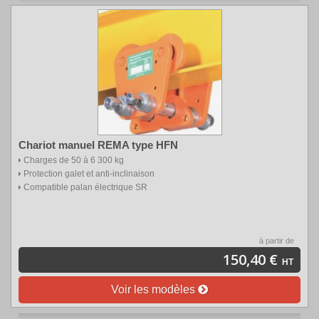
Chariot manuel REMA type HFN
Charges de 50 à 6 300 kg
Protection galet et anti-inclinaison
Compatible palan électrique SR
à partir de
150,40 €
HT
Voir les modèles