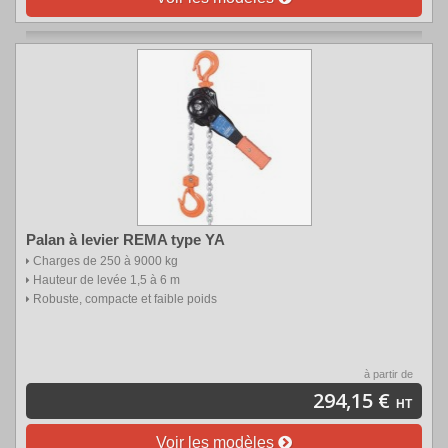
Palan à levier REMA type YA
Charges de 250 à 9000 kg
Hauteur de levée 1,5 à 6 m
Robuste, compacte et faible poids
à partir de
294,15 €
HT
Voir les modèles