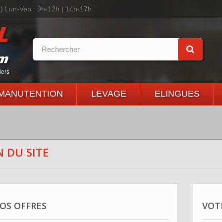
é)
Lun-Ven : 9h-12h | 14h-17h
iers
MANUTENTION
LEVAGE
ELINGUES
 DU SITE
OS OFFRES
VOT