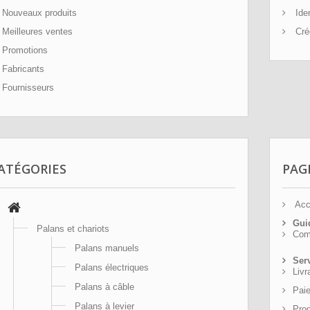
Nouveaux produits
Iden
Meilleures ventes
Cré
Promotions
Fabricants
Fournisseurs
ATÉGORIES
PAG
Acc
Gui
Palans et chariots
Comm
Palans manuels
Ser
Palans électriques
Livr
Palans à câble
Pai
Palans à levier
Prod