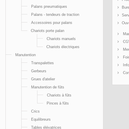
Palans pneumatiques
Bure
Palans - tendeurs de traction
Serv
Accessoires pour palans
Ouv
Chariots porte palan
Mar
Chariots manuels
CG
Chariots électriques
Men
Manutention
Foi
Transpalettes
Info
Gerbeurs
Con
Grues d'atelier
Manutention de fûts
Chariots à fûts
Pinces à fûts
Crics
Equilibreurs
Tables élévatrices