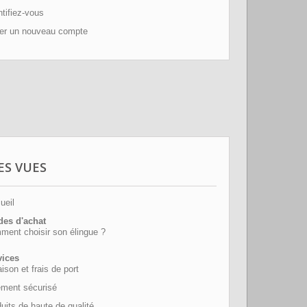
tifiez-vous
er un nouveau compte
ES VUES
ueil
des d'achat
ent choisir son élingue ?
vices
aison et frais de port
ement sécurisé
uits de haute de qualité