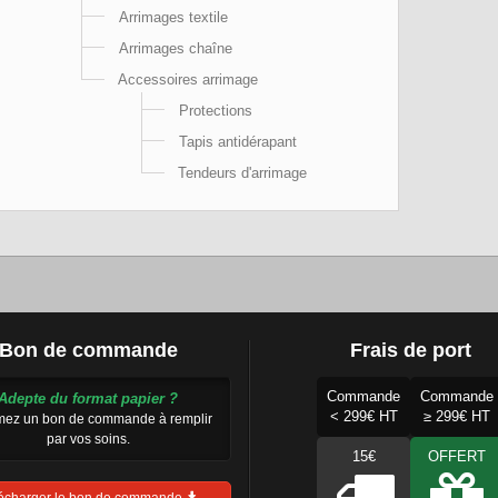
Arrimages textile
Arrimages chaîne
Accessoires arrimage
Protections
Tapis antidérapant
Tendeurs d'arrimage
Bon de commande
Frais de port
Commande
Commande
Adepte du format papier ?
< 299€ HT
≥ 299€ HT
mez un bon de commande à remplir
par vos soins.
15€
OFFERT