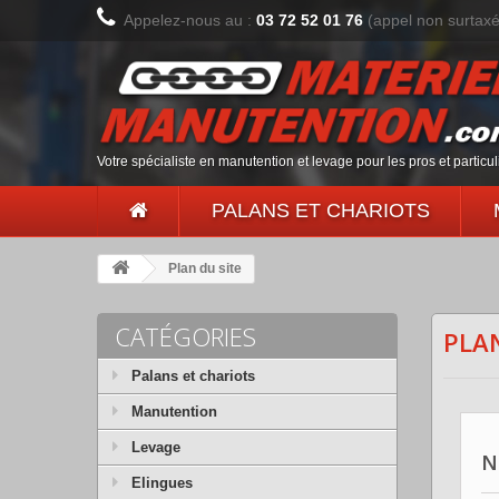
Appelez-nous au :
03 72 52 01 76
(appel non surtax
Votre spécialiste en manutention et levage pour les pros et particul
PALANS ET CHARIOTS
Plan du site
CATÉGORIES
PLAN
Palans et chariots
Manutention
Levage
N
Elingues