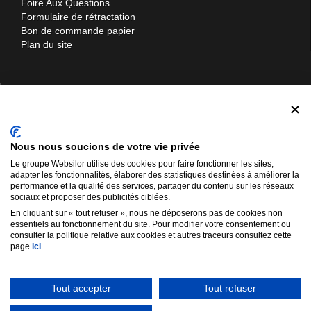
Foire Aux Questions
Formulaire de rétractation
Bon de commande papier
Plan du site
Contactez-nous
Materiel-manutention.com
Nous nous soucions de votre vie privée
Websilor SARL
Le groupe Websilor utilise des cookies pour faire fonctionner les sites,
12 rue d'Ukraine
adapter les fonctionnalités, élaborer des statistiques destinées à améliorer la
57310 Bertrange
performance et la qualité des services, partager du contenu sur les réseaux
sociaux et proposer des publicités ciblées.
03 72 52 01 76
En cliquant sur « tout refuser », nous ne déposerons pas de cookies non
03 59 11 01 91
essentiels au fonctionnement du site. Pour modifier votre consentement ou
consulter la politique relative aux cookies et autres traceurs consultez cette
info@materiel-manutention.com
page
ici
.
Tout accepter
Tout refuser
Materiel-manutention.com est la propriété exclusive de Websilor SARL |