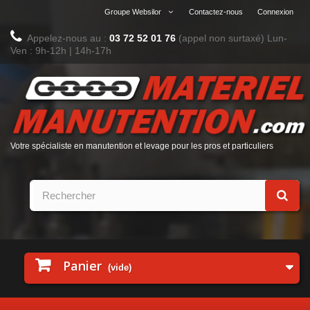
Groupe Websilor
Contactez-nous
Connexion
Appelez-nous au :
03 72 52 01 76
(appel non surtaxé)
Lun-
Ven : 9h-12h | 14h-17h
Votre spécialiste en manutention et levage pour les pros et particuliers
Panier
(vide)