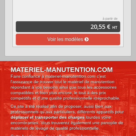
à partir de
20,55 €
HT
Voir les modèles
MATERIEL-MANUTENTION.COM
Faire confiance à materiel-manutention.com c'est
l'assurance de trouver tout le matériel de manutention
répondant à vos besoins ainsi que tous les accessoires
compatibles et bien plus encore, le tout à des prix
compétitifs et d'une qualité professionnelle irréprochable.
Ce site a été réalisé afin de proposer, aussi bien aux
professionnels qu’aux particuliers, différents appareils pour
déplacer et transporter des charges
lourdes voire
encombrantes. Vous trouverez également une panoplie de
matériels de levage de qualité professionnelle.