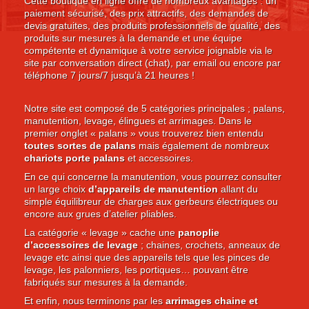
Cette boutique en ligne offre de nombreux avantages : un
paiement sécurisé, des prix attractifs, des demandes de
devis gratuites, des produits professionnels de qualité, des
produits sur mesures à la demande et une équipe
compétente et dynamique à votre service joignable via le
site par conversation direct (chat), par email ou encore par
téléphone 7 jours/7 jusqu’à 21 heures !
Notre site est composé de 5 catégories principales ; palans,
manutention, levage, élingues et arrimages. Dans le
premier onglet « palans » vous trouverez bien entendu
toutes sortes de palans
mais également de nombreux
chariots porte palans
et accessoires.
En ce qui concerne la manutention, vous pourrez consulter
un large choix
d’appareils de manutention
allant du
simple équilibreur de charges aux gerbeurs électriques ou
encore aux grues d’atelier pliables.
La catégorie « levage » cache une
panoplie
d’accessoires de levage
; chaines, crochets, anneaux de
levage etc ainsi que des appareils tels que les pinces de
levage, les palonniers, les portiques… pouvant être
fabriqués sur mesures à la demande.
Et enfin, nous terminons par les
arrimages chaine et