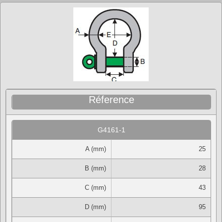
Réference
G4161-1
A (mm)
25
B (mm)
28
C (mm)
43
D (mm)
95