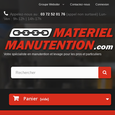
Groupe Websilor
Contactez-nous
Connexion
Appelez-nous au :
03 72 52 01 76
(appel non surtaxé)
Lun-
Ven : 9h-12h | 14h-17h
Votre spécialiste en manutention et levage pour les pros et particuliers
Panier
(vide)