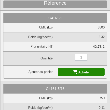
Réference
G4161-1
CMU (kg)
8500
Poids (kg/pce/m)
2.32
Prix unitaire HT
42,73 €
Quantité
Ajouter au panier
Acheter
G4161-5/16
CMU (kg)
750
Poids (kg/pce/m)
0.11