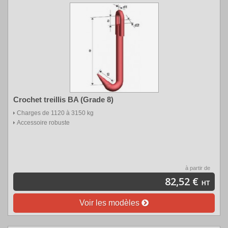
Crochet treillis BA (Grade 8)
Charges de 1120 à 3150 kg
Accessoire robuste
à partir de
82,52 €
HT
Voir les modèles