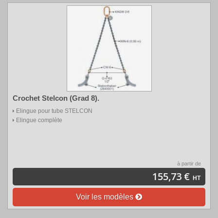
Crochet Stelcon (Grad 8).
Elingue
pour tube
STELCON
Elingue
complète
à partir de
155,73 €
HT
Voir les modèles