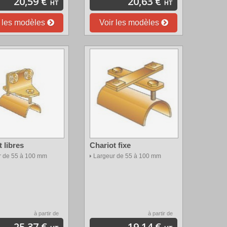
20,59 €
20,63 €
HT
HT
r les modèles
Voir les modèles
 libres
Chariot fixe
r de 55 à 100 mm
Largeur de 55 à 100 mm
à partir de
à partir de
25,37 €
19,14 €