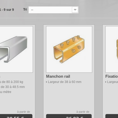
Tri
 - 9 sur 9
--
s
Manchon rail
Fixatio
 de 80 à 200 kg
Largeur de 38 à 60 mm
Largeu
 de 30 à 48.5 mm
u mètre
à partir de
à partir de