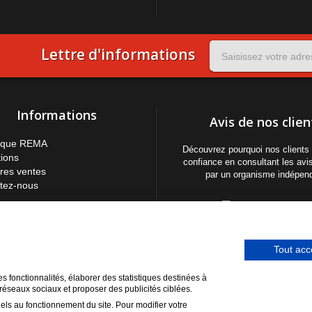
Lettre d'informations
Informations
Avis de nos clien
rque REMA
Découvrez pourquoi nos clients 
ions
confiance en consultant les avis
ures ventes
par un organisme indépen
tez-nous
ns légales
Aux Questions
ire de rétractation
Tout acc
 commande papier
 site
es fonctionnalités, élaborer des statistiques destinées à
 réseaux sociaux et proposer des publicités ciblées.
els au fonctionnement du site. Pour modifier votre