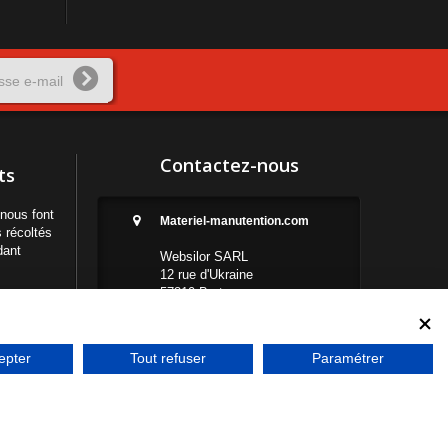
Contactez-nous
ts
nous font
Materiel-manutention.com
 récoltés
dant
Websilor SARL
12 rue d'Ukraine
57310 Bertrange
03 72 52 01 76
03 59 11 01 91
epter
Tout refuser
Paramétrer
info@materiel-manutention.com