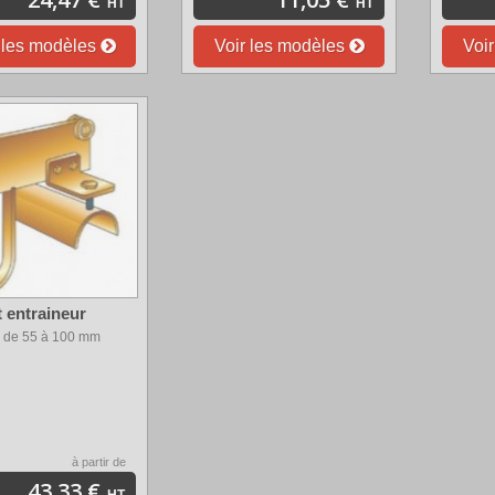
HT
HT
 les modèles
Voir les modèles
Voi
 entraineur
 de 55 à 100 mm
à partir de
43,33 €