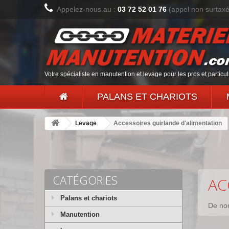
Appelez-nous au :
03 72 52 01 76
(appel non surtax
Votre spécialiste en manutention et levage pour les pros et particul
PALANS ET CHARIOTS
Levage
Accessoires guirlande d'alimentation
CATÉGORIES
AC
Palans et chariots
De nom
Manutention