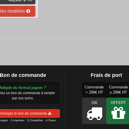
HT
 les modèles
Bon de commande
Frais de port
Commande
Commande
Adepte du format papier ?
< 299€ HT
≥ 299€ HT
mez un bon de commande à remplir
par vos soins.
15€
OFFERT
écharger le bon de commande
charger 2.Imprimer 3.Compléter 4.Faxer