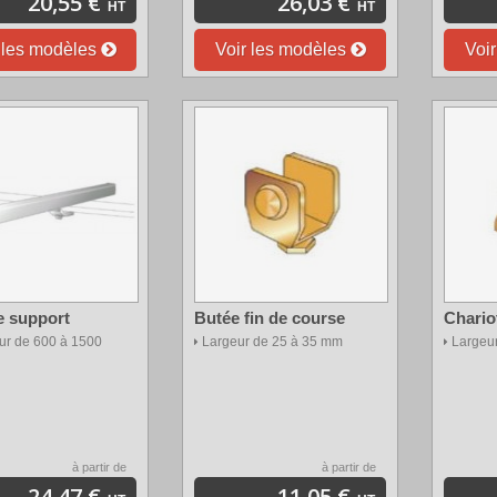
20,55 €
26,03 €
HT
HT
 les modèles
Voir les modèles
Voi
e support
Butée fin de course
Chariot
r de 600 à 1500
Largeur de 25 à 35 mm
Largeu
à partir de
à partir de
24,47 €
11,05 €