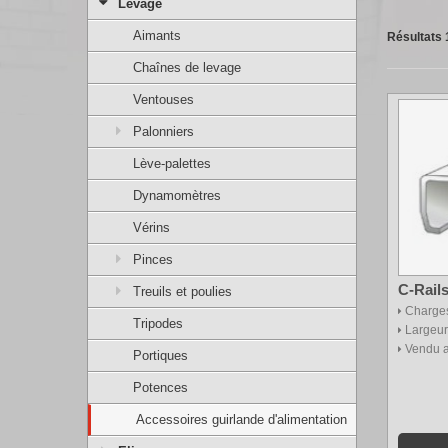
Levage
Aimants
Résultats 1
Chaînes de levage
Ventouses
Palonniers
Lève-palettes
Dynamomètres
Vérins
Pinces
C-Rail
Treuils et poulies
Charges
Tripodes
Largeur
Vendu a
Portiques
Potences
Accessoires guirlande d'alimentation