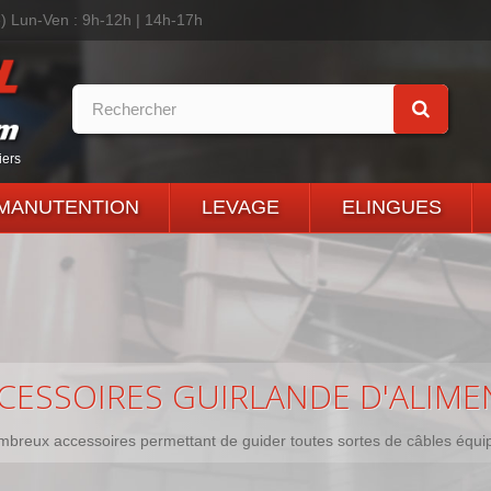
é)
Lun-Ven : 9h-12h | 14h-17h
iers
MANUTENTION
LEVAGE
ELINGUES
CESSOIRES GUIRLANDE D'ALIME
breux accessoires permettant de guider toutes sortes de câbles équipa