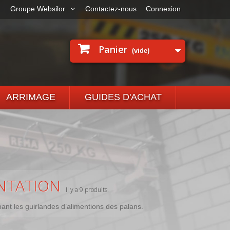
Groupe Websilor
Contactez-nous
Connexion
Panier
(vide)
ARRIMAGE
GUIDES D'ACHAT
NTATION
Il y a 9 produits.
nt les guirlandes d’alimentions des palans.