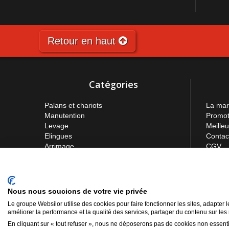
Retour en haut
Catégories
Palans et chariots
La ma
Manutention
Promot
Levage
Meille
Elingues
Contac
Arrimage
CGV
Mentio
Foire 
Formula
Bon de
Nous nous soucions de votre vie privée
Plan du
Le groupe Websilor utilise des cookies pour faire fonctionner les sites, adapter l
améliorer la performance et la qualité des services, partager du contenu sur les
En cliquant sur « tout refuser », nous ne déposerons pas de cookies non essenti