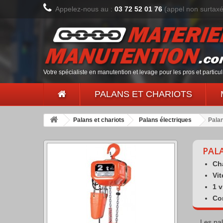
Appelez-nous au :
03 72 52 01 76
(appel non surtax
Votre spécialiste en manutention et levage pour les pros et particul
PALANS ET CHARIOTS
Palans et chariots
Palans électriques
Palan
PALA
Ch
Vit
1 v
Co
Les pal