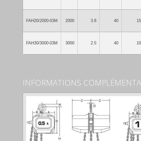
FAH20/2000-03M
2000
3.8
40
15
FAH30/3000-03M
3000
2.5
40
10
INFORMATIONS COMPLÉMENTA