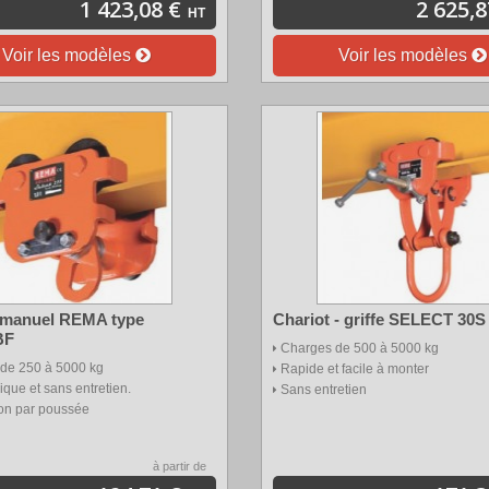
1 423,08 €
2 625,8
HT
Voir les modèles
Voir les modèles
 manuel REMA type
Chariot - griffe SELECT 30S
BF
Charges de 500 à 5000 kg
de 250 à 5000 kg
Rapide et facile à monter
que et sans entretien.
Sans entretien
ion par poussée
à partir de