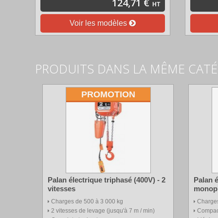
124,71 €
HT
Voir les modèles
PRODUITS DANS LA MÊME CAT
PROMOTION
Palan électrique triphasé (400V) - 2
Palan é
vitesses
monoph
Charges de 500 à 3 000 kg
Charges
2 vitesses de levage (jusqu'à 7 m / min)
Compact