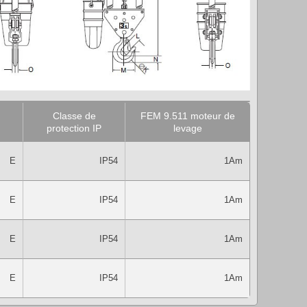
Classe de
FEM 9.511 moteur de
protection IP
levage
E
IP54
1Am
E
IP54
1Am
E
IP54
1Am
E
IP54
1Am