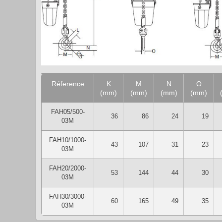
Réference
K
M
N
O
(mm)
(mm)
(mm)
(mm)
FAH05/500-
36
86
24
19
03M
FAH10/1000-
43
107
31
23
03M
FAH20/2000-
53
144
44
30
03M
FAH30/3000-
60
165
49
35
03M