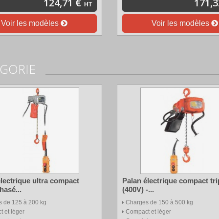
124,71 €
171,3
HT
Voir les modèles
Voir les modèles
ÉGORIE
lectrique ultra compact
Palan électrique compact tr
asé...
(400V) -...
 de 125 à 200 kg
Charges de 150 à 500 kg
 et léger
Compact et léger