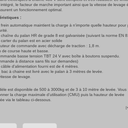
intégré, le facteur de marche important ainsi que la vitesse de levage 
ssurent un fonctionnement optimal.
éristiques :
 frein automatique maintient la charge à n'importe quelle hauteur pour 
rité.
 chaîne du palan HR de grade 8 est galvanisée (suivant la norme EN 8
 carter du palan est en acier solide
uteur de commande avec décharge de traction : 1,8 m.
n de course haute et basse.
mmande basse tension TBT 24 V avec boîte à boutons suspendu.
mmande à distance sans fils sur demandes)
 câble d'alimentation fourni est de 4 mètres.
 bac à chaine est livré avec le palan à 3 mètres de levée.
vitesse de levage.
èle est disponible de 500 à 3000kg et de 3 à 10 mètre de levée. Vous
onner la charge maximale d’utilisation (CMU) puis la hauteur de levée
ée via le tableau ci-dessous.
[