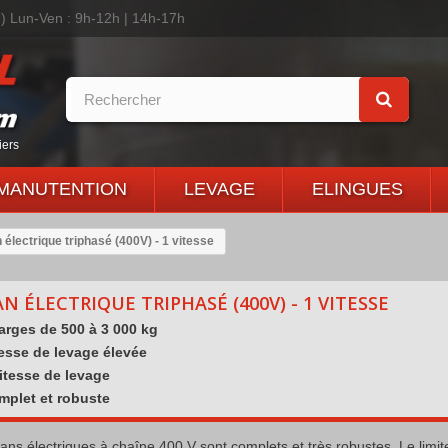
é)
Lun-Ven : 9h-12h | 14h-17h
iers
MANUTENTION
LEVAGE
ELINGUES
 électrique triphasé (400V) - 1 vitesse
N ÉLECTRIQUE TRIPHASÉ (400V) - 1 VITESSE
arges de 500 à 3 000 kg
esse de levage élevée
itesse de levage
mplet et robuste
ans électriques à chaîne 400 V sont complets et très robustes. Le limit