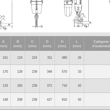
A
B
C
D
H
L
Catégorie
(mm)
(mm)
(mm)
(mm)
(mm)
(mm)
d'isolement
161
124
224
311
480
26
170
128
239
348
570
33
133
165
239
372
710
42
148
208
239
427
810
50