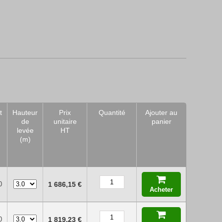
t
Hauteur
Prix
Quantité
Ajouter au
de
unitaire
panier
levée
HT
(m)
0
1 686,15 €
Acheter
0
1 819,23 €