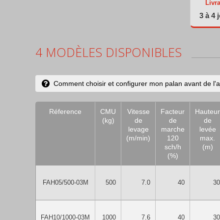
Livr
3 à 4 
4 MODÈLES DISPONIBLES
Comment choisir et configurer mon palan avant de l'a
Réference
CMU
Vitesse
Facteur
Hauteur
(kg)
de
de
de
levage
marche
levée
(m/min)
120
max.
sch/h
(m)
(%)
FAH05/500-03M
500
7.0
40
30
FAH10/1000-03M
1000
7.6
40
30