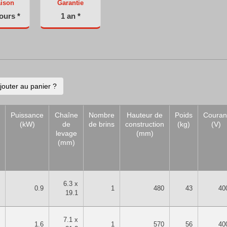
aison
Garantie
jours *
1 an *
jouter au panier ?
Puissance
Chaîne
Nombre
Hauteur de
Poids
Couran
(kW)
de
de brins
construction
(kg)
(V)
levage
(mm)
(mm)
6.3 x
0.9
1
480
43
40
19.1
7.1 x
1.6
1
570
56
40