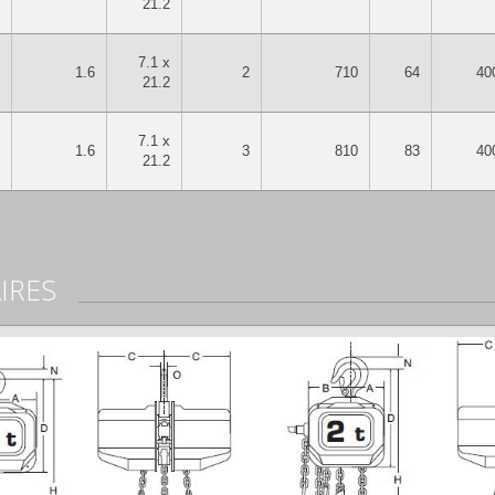
21.2
7.1 x
1.6
2
710
64
40
21.2
7.1 x
1.6
3
810
83
40
21.2
IRES