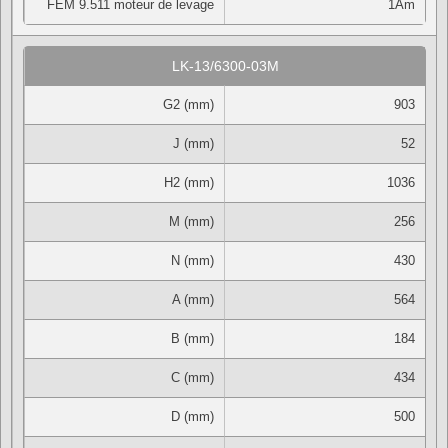
FEM 9.511 moteur de levage
1Am
LK-13/6300-03M
G2 (mm)
903
J (mm)
52
H2 (mm)
1036
M (mm)
256
N (mm)
430
A (mm)
564
B (mm)
184
C (mm)
434
D (mm)
500