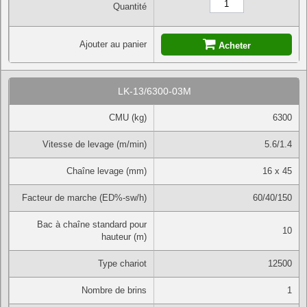
Quantité
Ajouter au panier
Acheter
LK-13/6300-03M
CMU (kg)
6300
Vitesse de levage (m/min)
5.6/1.4
Chaîne levage (mm)
16 x 45
Facteur de marche (ED%-sw/h)
60/40/150
Bac à chaîne standard pour
10
hauteur (m)
Type chariot
12500
Nombre de brins
1