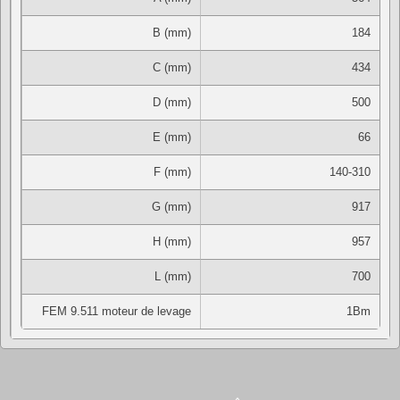
B (mm)
184
C (mm)
434
D (mm)
500
E (mm)
66
F (mm)
140-310
G (mm)
917
H (mm)
957
L (mm)
700
FEM 9.511 moteur de levage
1Bm