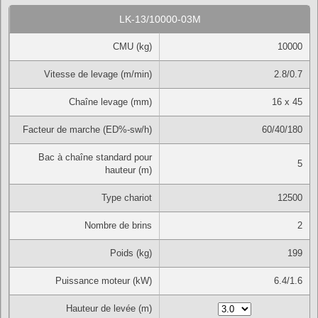
LK-13/10000-03M
CMU (kg)
10000
Vitesse de levage (m/min)
2.8/0.7
Chaîne levage (mm)
16 x 45
Facteur de marche (ED%-sw/h)
60/40/180
Bac à chaîne standard pour
5
hauteur (m)
Type chariot
12500
Nombre de brins
2
Poids (kg)
199
Puissance moteur (kW)
6.4/1.6
Hauteur de levée (m)