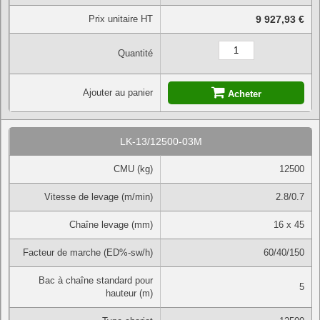
Prix unitaire HT
9 927,93 €
Quantité
Ajouter au panier
Acheter
LK-13/12500-03M
CMU (kg)
12500
Vitesse de levage (m/min)
2.8/0.7
Chaîne levage (mm)
16 x 45
Facteur de marche (ED%-sw/h)
60/40/150
Bac à chaîne standard pour
5
hauteur (m)