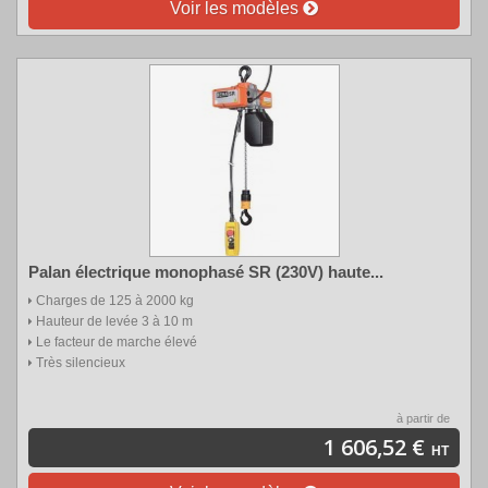
Voir les modèles
Palan électrique monophasé SR (230V) haute...
Charges de 125 à 2000 kg
Hauteur de levée 3 à 10 m
Le facteur de marche élevé
Très silencieux
à partir de
1 606,52 €
HT