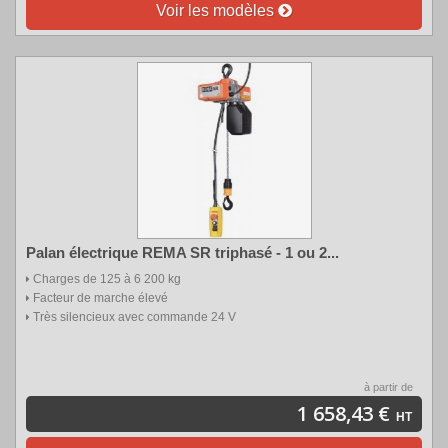
Voir les modèles
Palan électrique REMA SR triphasé - 1 ou 2...
Charges de 125 à 6 200 kg
Facteur de marche élevé
Très silencieux avec commande 24 V
à partir de
1 658,43 €
HT