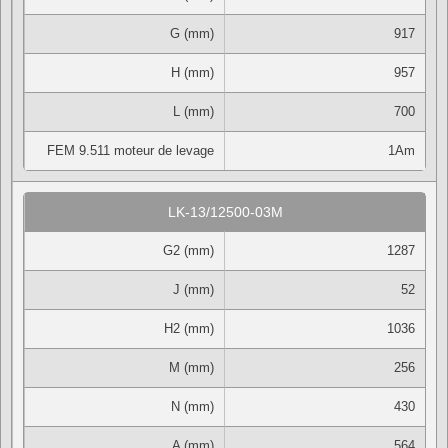
G (mm)
917
H (mm)
957
L (mm)
700
FEM 9.511 moteur de levage
1Am
LK-13/12500-03M
G2 (mm)
1287
J (mm)
52
H2 (mm)
1036
M (mm)
256
N (mm)
430
A (mm)
564