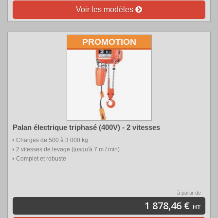
Voir les modèles
PROMOTION
Palan électrique triphasé (400V) - 2 vitesses
Charges de 500 à 3 000 kg
2 vitesses de levage (jusqu'à 7 m / min)
Complet et robuste
à partir de
1 878,46 €
HT