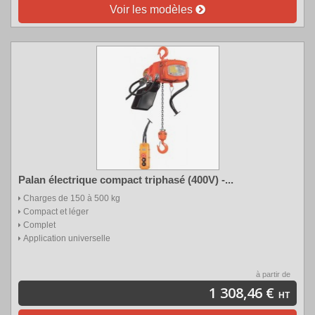
Voir les modèles
Palan électrique compact triphasé (400V) -...
Charges de 150 à 500 kg
Compact et léger
Complet
Application universelle
à partir de
1 308,46 €
HT