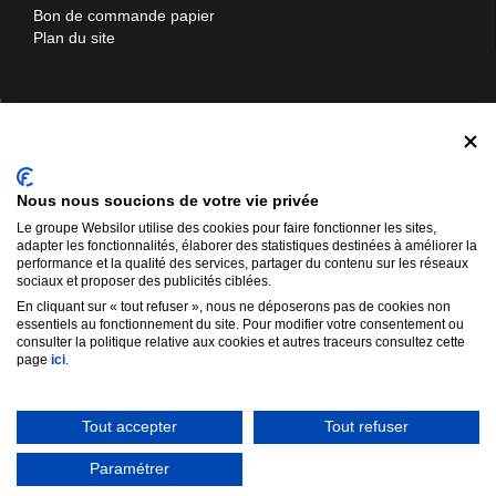
Bon de commande papier
Plan du site
Contactez-nous
Materiel-manutention.com
Nous nous soucions de votre vie privée
Websilor SARL
Le groupe Websilor utilise des cookies pour faire fonctionner les sites,
12 rue d'Ukraine
adapter les fonctionnalités, élaborer des statistiques destinées à améliorer la
57310 Bertrange
performance et la qualité des services, partager du contenu sur les réseaux
sociaux et proposer des publicités ciblées.
03 72 52 01 76
En cliquant sur « tout refuser », nous ne déposerons pas de cookies non
03 59 11 01 91
essentiels au fonctionnement du site. Pour modifier votre consentement ou
consulter la politique relative aux cookies et autres traceurs consultez cette
info@materiel-manutention.com
page
ici
.
Tout accepter
Tout refuser
Materiel-manutention.com est la propriété exclusive de Websilor SARL |
Paramétrer
Copyright @ 2025 | Développé par
ELIOS IT