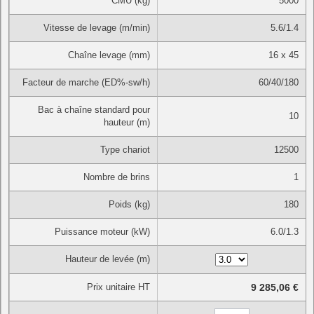
CMU (kg)
5000
Vitesse de levage (m/min)
5.6/1.4
Chaîne levage (mm)
16 x 45
Facteur de marche (ED%-sw/h)
60/40/180
Bac à chaîne standard pour
10
hauteur (m)
Type chariot
12500
Nombre de brins
1
Poids (kg)
180
Puissance moteur (kW)
6.0/1.3
Hauteur de levée (m)
Prix unitaire HT
9 285,06 €