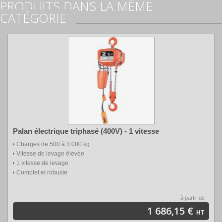
PRODUITS DANS LA MÊME
CATÉGORIE
Palan électrique triphasé (400V) - 1 vitesse
Charges de 500 à 3 000 kg
Vitesse de levage élevée
1 vitesse de levage
Complet et robuste
à partir de
1 686,15 €
HT