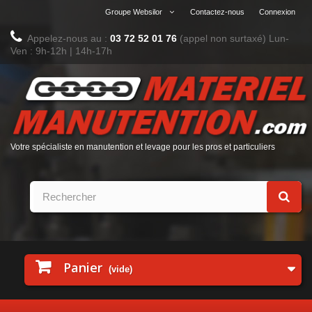
Groupe Websilor
Contactez-nous
Connexion
Appelez-nous au :
03 72 52 01 76
(appel non surtaxé)
Lun-
Ven : 9h-12h | 14h-17h
Votre spécialiste en manutention et levage pour les pros et particuliers
Panier
(vide)