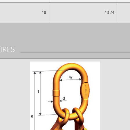
16
13.74
IRES