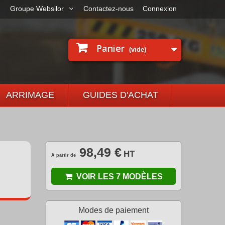
Groupe Websilor
Contactez-nous
Connexion
Panier
(vide)
ARRIMAGE
GUIDES D'ACHAT
98,49 €
HT
A partir de
VOIR LES 7 MODÈLES
Modes de paiement
.