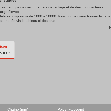
éristiques :
neau équipé de deux crochets de réglage et de deux connecteurs.
arge élevée.
èle est disponible de 1000 à 10000. Vous pouvez sélectionner la capa
ouhaitée via le tableau ci-dessous.
[
aison
jours *
Chaîne (mm)
Poids (kg/pce/m)