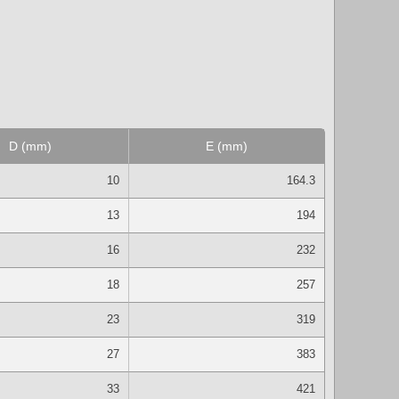
D (mm)
E (mm)
10
164.3
13
194
16
232
18
257
23
319
27
383
33
421