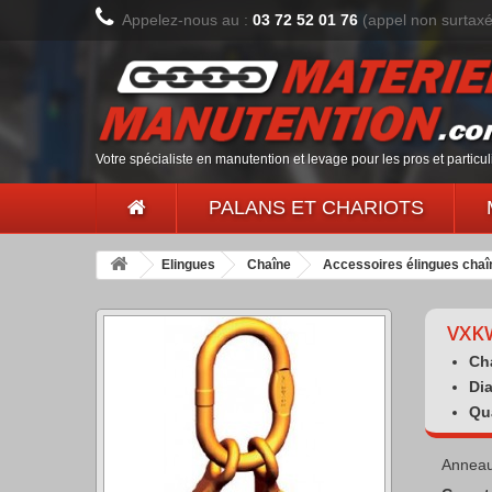
Appelez-nous au :
03 72 52 01 76
(appel non surtax
Votre spécialiste en manutention et levage pour les pros et particul
PALANS ET CHARIOTS
Elingues
Chaîne
Accessoires élingues chaî
VXKW
Ch
Di
Qua
Anneau 