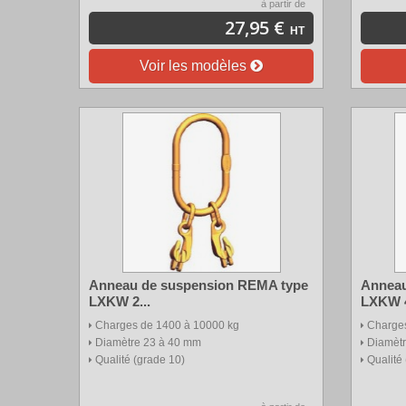
à partir de
27,95 €
HT
Voir les modèles
Anneau de suspension REMA type
Anneau
LXKW 2...
LXKW 4
Charges de 1400 à 10000 kg
Charges
Diamètre 23 à 40 mm
Diamèt
Qualité (grade 10)
Qualité