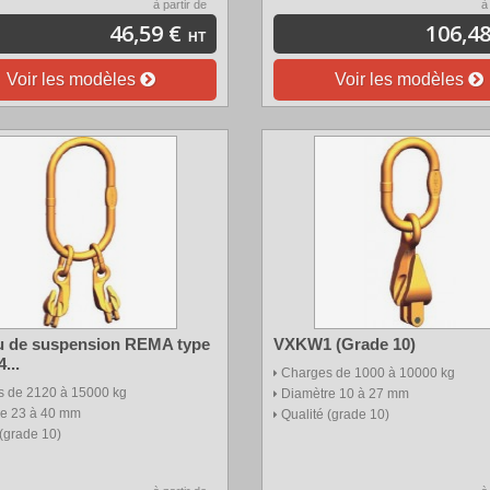
à partir de
à
46,59 €
106,48
HT
Voir les modèles
Voir les modèles
 de suspension REMA type
VXKW1 (Grade 10)
...
Charges de 1000 à 10000 kg
 de 2120 à 15000 kg
Diamètre 10 à 27 mm
re 23 à 40 mm
Qualité (grade 10)
 (grade 10)