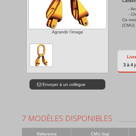
Caract
An
Ch
Ce mod
(CMU) s
Agrandir l'image
Livr
3 à 4 
Envoyer à un collègue
7 MODÈLES DISPONIBLES
Réference
CMU (kg)