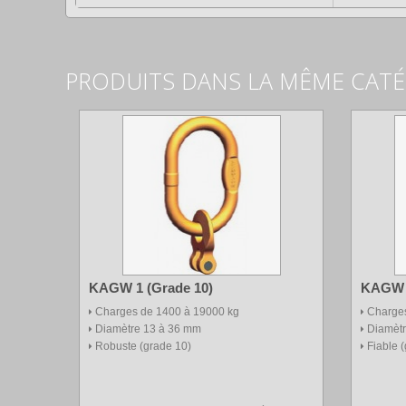
PRODUITS DANS LA MÊME CAT
KAGW 1 (Grade 10)
KAGW 2
Charges de 1400 à 19000 kg
Charges
Diamètre 13 à 36 mm
Diamèt
Robuste (grade 10)
Fiable 