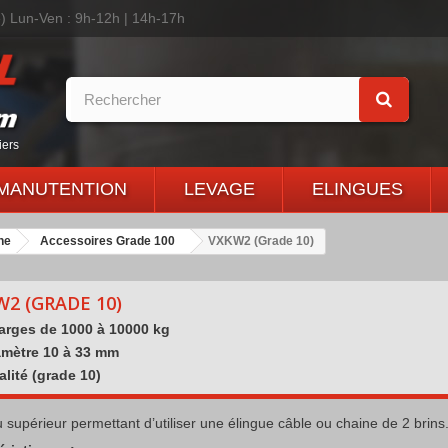
é)
Lun-Ven : 9h-12h | 14h-17h
iers
MANUTENTION
LEVAGE
ELINGUES
ne
Accessoires Grade 100
VXKW2 (Grade 10)
2 (GRADE 10)
arges de 1000 à 10000 kg
amètre 10 à 33 mm
lité (grade 10)
supérieur permettant d’utiliser une élingue câble ou chaine de 2 brins