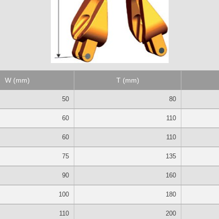
W (mm)
T (mm)
50
80
60
110
60
110
75
135
90
160
100
180
110
200