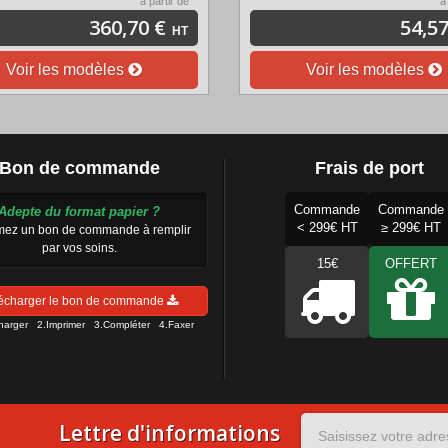
à partir de
à
360,70 €
54,57
HT
Voir les modèles
Voir les modèles
Bon de commande
Frais de port
Commande
Commande
Adepte du format papier ?
< 299€ HT
≥ 299€ HT
mez un bon de commande à remplir
par vos soins.
15€
OFFERT
écharger le bon de commande
charger 2.Imprimer 3.Compléter 4.Faxer
Lettre d'informations