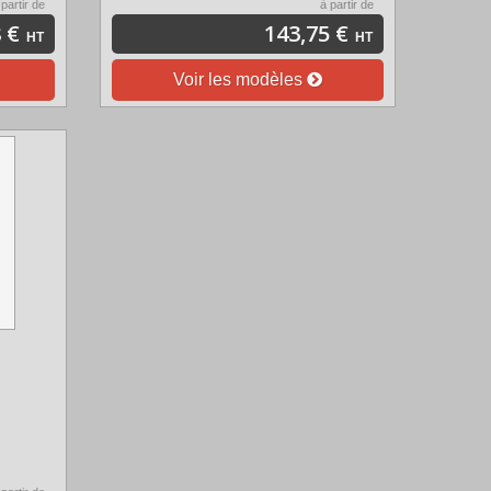
 partir de
à partir de
 €
143,75 €
HT
HT
Voir les modèles