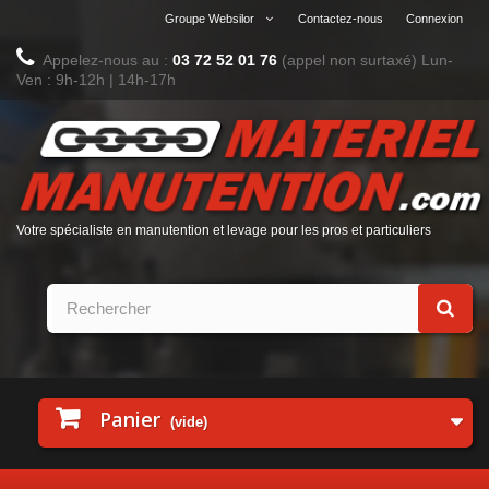
Groupe Websilor
Contactez-nous
Connexion
Appelez-nous au :
03 72 52 01 76
(appel non surtaxé)
Lun-
Ven : 9h-12h | 14h-17h
Votre spécialiste en manutention et levage pour les pros et particuliers
Panier
(vide)