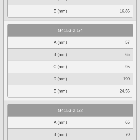
E (mm)
16.86
G4153-2.1/4
A (mm)
57
B (mm)
65
C (mm)
95
D (mm)
190
E (mm)
24.56
G4153-2.1/2
A (mm)
65
B (mm)
70