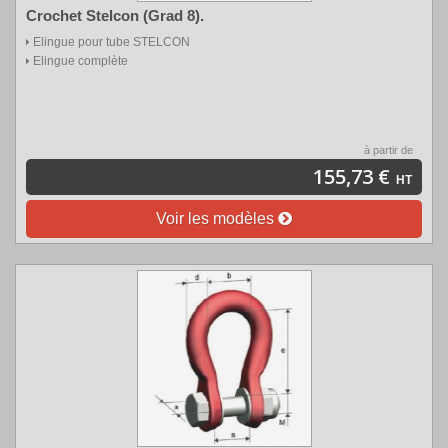
Crochet Stelcon (Grad 8).
Elingue
pour tube
STELCON
Elingue
complète
à partir de
155,73 €
HT
Voir les modèles