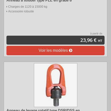
Anneau à souder type PLE en grade 8
Charges de 1120 à 15000 kg
Accessoire robuste
à partir de
23,96 €
HT
Voir les modèles
Anneau de levage rotatif type DSR/DSS en...