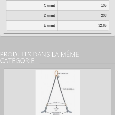
C (mm)
105
D (mm)
203
E (mm)
32.65
PRODUITS DANS LA MÊME
CATÉGORIE